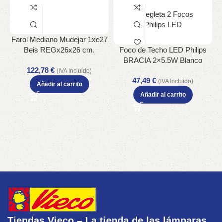
Farol Mediano Mudejar 1xe27
Beis REGx26x26 cm.
Foco de Techo LED Philips
BRACIA 2×5.5W Blanco
122,78
€
Cabezal Ajustable IP20
(IVA Incluido)
47,49
€
(IVA Incluido)
Añadir al carrito
Añadir al carrito
Tiendas Vieco – La tienda de las lámparas