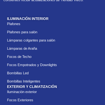
e
l
e
c
ILUMINACIÓN INTERIOR
t
Plafones
r
ó
Plafones para salón
n
i
Lámparas colgantes para salón
c
Lámparas de Araña
o
*
Focos de Techo
Focos Empotrados y Downlights
Bombillas Led
Bombillas Inteligentes
EXTERIOR Y CLIMATIZACIÓN
Iluminación exterior
Focos Exteriores