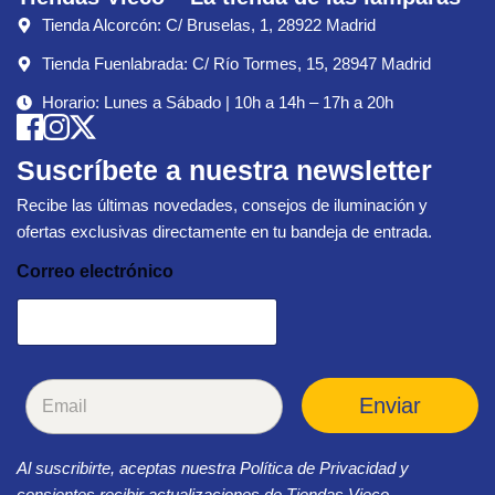
Tienda Alcorcón: C/ Bruselas, 1, 28922 Madrid
Tienda Fuenlabrada: C/ Río Tormes, 15, 28947 Madrid
Horario: Lunes a Sábado | 10h a 14h – 17h a 20h
Suscríbete a nuestra newsletter
Recibe las últimas novedades, consejos de iluminación y
ofertas exclusivas directamente en tu bandeja de entrada.
Correo electrónico
C
Enviar
o
r
r
Al suscribirte, aceptas nuestra Política de Privacidad y
e
o
consientes recibir actualizaciones de Tiendas Vieco.