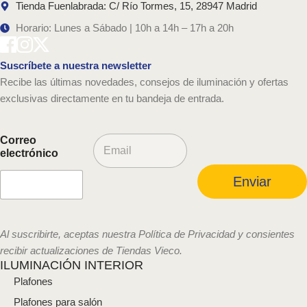
Tienda Fuenlabrada: C/ Río Tormes, 15, 28947 Madrid
Horario: Lunes a Sábado | 10h a 14h – 17h a 20h
Suscríbete a nuestra newsletter
Recibe las últimas novedades, consejos de iluminación y ofertas
exclusivas directamente en tu bandeja de entrada.
C
Correo
o
electrónico
r
r
Enviar
e
o
e
l
Al suscribirte, aceptas nuestra Política de Privacidad y consientes
e
recibir actualizaciones de Tiendas Vieco.
c
ILUMINACIÓN INTERIOR
t
Plafones
r
ó
Plafones para salón