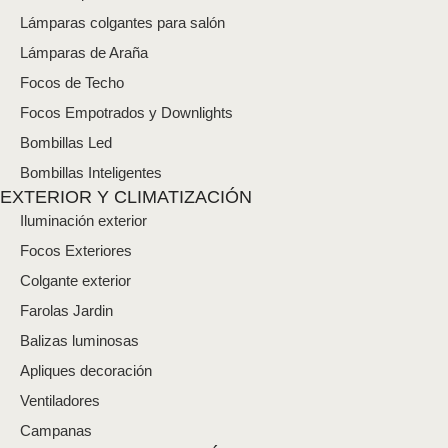
n
i
Lámparas colgantes para salón
c
Lámparas de Araña
o
*
Focos de Techo
Focos Empotrados y Downlights
Bombillas Led
Bombillas Inteligentes
EXTERIOR Y CLIMATIZACIÓN
Iluminación exterior
Focos Exteriores
Colgante exterior
Farolas Jardin
Balizas luminosas
Apliques decoración
Ventiladores
Campanas