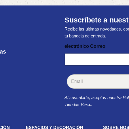
Suscríbete a nuest
Recibe las últimas novedades, con
tu bandeja de entrada.
electrónico Correo
ras
C
o
r
r
Al suscribirte, aceptas nuestra Pol
e
o
Tiendas Vieco.
e
l
e
c
CIÓN
ESPACIOS Y DECORACIÓN
SOBRE NO