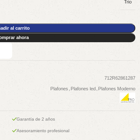
Trio
adir al carrito
omprar ahora
712R62861287
Plafones
,
Plafones led
,
Plafones Moderno
Garantía de 2 años
Asesoramiento profesional