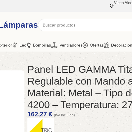
Vieco Alco
 Lámparas
xterior
Led
Bombillas
Ventiladores
Ofertas
Decoració
Panel LED GAMMA Titani
Regulable con Mando a 
Material: Metal – Tipo
4200 – Temperatura: 2
162,27
€
(IVA Incluido)