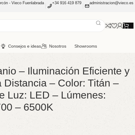
rcón - Vieco Fuenlabrada
+34 916 419 879
administracion@vieco.es
n
Consejos e ideas
Nosotros
Showrooms
o – Iluminación Eficiente y
Distancia – Color: Titán –
 de Luz: LED – Lúmenes:
700 – 6500K