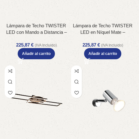
Lámpara de Techo TWISTER
Lámpara de Techo TWISTER
LED con Mando a Distancia –
LED en Níquel Mate –
Iluminación Moderna en Negro
Iluminación Decorativa y
225,87
€
225,87
€
y Latón – Color: Bronce mate –
Eficiente – Color: Níquel mate
(IVA Incluido)
(IVA Incluido)
Material: Metal – Tipo de Luz:
– Material: Metal – Tipo de Luz:
Añadir al carrito
Añadir al carrito
LED – Lúmenes: 4500 –
LED – Lúmenes: 4500 –
Temperatura: 2700 – 6000K
Temperatura: 2700 – 6000K