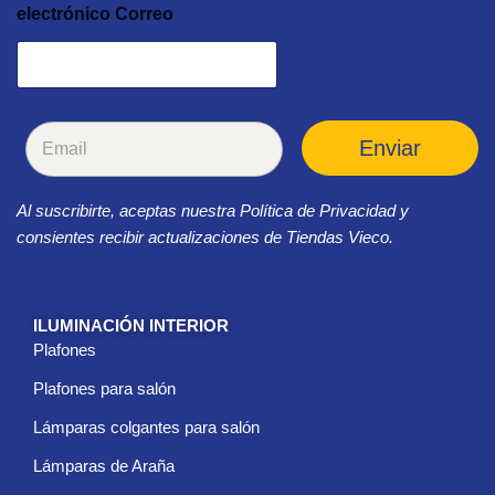
electrónico Correo
C
Enviar
o
r
r
Al suscribirte, aceptas nuestra Política de Privacidad y
e
o
consientes recibir actualizaciones de Tiendas Vieco.
e
l
e
c
ILUMINACIÓN INTERIOR
t
Plafones
r
ó
Plafones para salón
n
i
Lámparas colgantes para salón
c
Lámparas de Araña
o
*