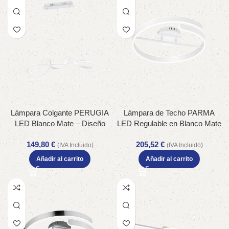
Lámpara Colgante PERUGIA
Lámpara de Techo PARMA
LED Blanco Mate – Diseño
LED Regulable en Blanco Mate
Curvo y Regulable – Color:
– Eficiencia Energética y Estilo
149,80
€
205,52
€
Estera blanca – Material: Metal
Moderno – Color: Estera
(IVA Incluido)
(IVA Incluido)
– Tipo de Luz: LED –
blanca – Material: Metal – Tipo
Añadir al carrito
Añadir al carrito
Lúmenes: 4500 – Temperatura:
de Luz: LED – Lúmenes: 4500
4000K
– Temperatura: 4000K