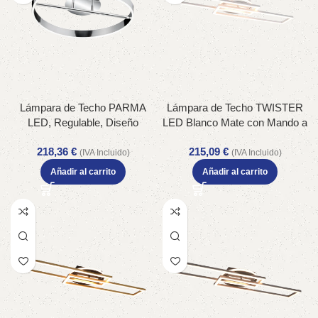
Lámpara de Techo PARMA
Lámpara de Techo TWISTER
LED, Regulable, Diseño
LED Blanco Mate con Mando a
Cromado y Eficiencia
Distancia – Eficiencia
218,36
€
215,09
€
Energética – Color: Cromo –
Energética – Color: Estera
(IVA Incluido)
(IVA Incluido)
Material: Metal – Tipo de Luz:
blanca – Material: Metal – Tipo
Añadir al carrito
Añadir al carrito
LED – Lúmenes: 4500 –
de Luz: LED – Lúmenes: 4500
Temperatura: 4000K
– Temperatura: 2700 – 6000K