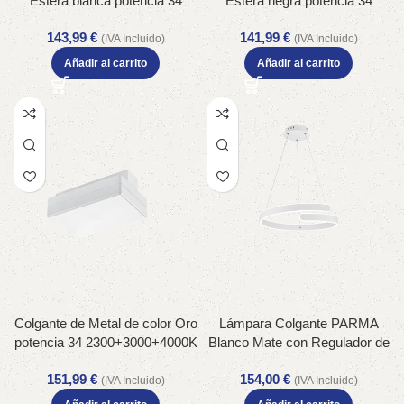
Estera blanca potencia 34
Estera negra potencia 34
2300+3000+4000K IP20
2300+3000+4000K IP20
143,99
€
141,99
€
(IVA Incluido)
(IVA Incluido)
Añadir al carrito
Añadir al carrito
Colgante de Metal de color Oro
Lámpara Colgante PARMA
potencia 34 2300+3000+4000K
Blanco Mate con Regulador de
IP20
Intensidad y Tecnología LED –
151,99
€
154,00
€
Color: Estera blanca –
(IVA Incluido)
(IVA Incluido)
Material: Metal – Tipo de Luz: