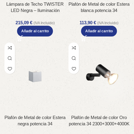
Lámpara de Techo TWISTER
Plafón de Metal de color Estera
LED Negra – Iluminación
blanca potencia 34
Decorativa y Eficiente con
2300+3000+4000K IP20
215,09
€
113,90
€
Mando a Distancia – Color:
(IVA Incluido)
(IVA Incluido)
Estera negra – Material: Metal
Añadir al carrito
Añadir al carrito
– Tipo de Luz: LED –
Lúmenes: 4500 – Temperatura:
2700 – 6000K
Plafón de Metal de color Estera
Plafón de Metal de color Oro
negra potencia 34
potencia 34 2300+3000+4000K
2300+3000+4000K IP20
IP20