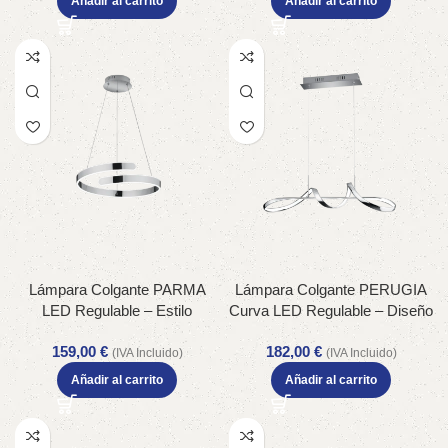
Añadir al carrito
Añadir al carrito
LED – Lúmenes: 4500 –
Temperatura: 4000K
Lámpara Colgante PARMA
Lámpara Colgante PERUGIA
LED Regulable – Estilo
Curva LED Regulable – Diseño
Moderno y Eficiencia
Moderno y Eficiencia
159,00
€
182,00
€
Energética – Color: Cromo –
Energética – Color: Cromo –
(IVA Incluido)
(IVA Incluido)
Material: Metal – Tipo de Luz:
Material: Metal – Tipo de Luz:
Añadir al carrito
Añadir al carrito
LED – Lúmenes: 4500 –
LED – Lúmenes: 4500 –
Temperatura: 4000K
Temperatura: 4000K