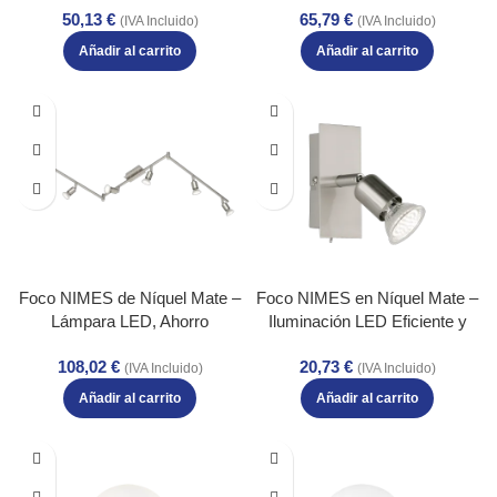
65,79
€
50,13
€
Color: Níquel mate – Material:
Níquel mate – Material: Metal –
(IVA Incluido)
(IVA Incluido)
Metal – Tipo de Luz: LED –
Tipo de Luz: LED – Lúmenes:
Añadir al carrito
Añadir al carrito
Lúmenes: 250 – Temperatura:
250 – Temperatura: 3000K
3000K
Foco NIMES de Níquel Mate –
Foco NIMES en Níquel Mate –
Lámpara LED, Ahorro
Iluminación LED Eficiente y
Energético y Diseño Elegante
Estilo Moderno – Color: Níquel
108,02
€
20,73
€
– Color: Níquel mate –
mate – Material: Metal – Tipo
(IVA Incluido)
(IVA Incluido)
Material: Metal – Tipo de Luz:
de Luz: LED – Lúmenes: 250 –
Añadir al carrito
Añadir al carrito
LED – Lúmenes: 250 –
Temperatura: 3000K
Temperatura: 3000K