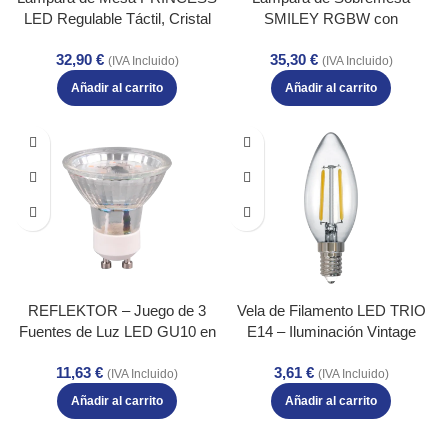
LED Regulable Táctil, Cristal
SMILEY RGBW con
Blanco – Eficiencia Energética
Tecnología LED – Diseño
32,90
€
35,30
€
– Color: Cromo – Material:
Tridimensional y Eficiencia
(IVA Incluido)
(IVA Incluido)
Metal – Tipo de Luz: LED –
Energética – Color: Cromo –
Añadir al carrito
Añadir al carrito
Lúmenes: 250 – Temperatura:
Material: Metal – Tipo de Luz:
3000K
LED – Lúmenes: 250 –
Temperatura: 3000K
REFLEKTOR – Juego de 3
Vela de Filamento LED TRIO
Fuentes de Luz LED GU10 en
E14 – Iluminación Vintage
Color Plateado, Eficiencia
Eficiente y Ecológica – Color:
11,63
€
3,61
€
Energética – Color: Plata –
Transparente claro – Material:
(IVA Incluido)
(IVA Incluido)
Material: Metal – Tipo de Luz:
Vidrio – Tipo de Luz: LED –
Añadir al carrito
Añadir al carrito
LED – Lúmenes: 250 –
Lúmenes: 250 – Temperatura:
Temperatura: 3000K
2700K