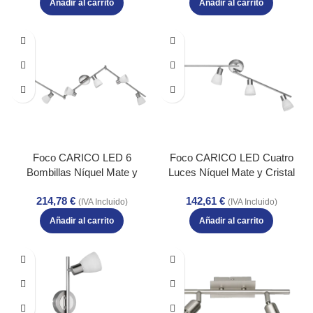
Añadir al carrito
Añadir al carrito
Lúmenes: 250 – Temperatura:
Lúmenes: 250 – Temperatura:
2700K
2700K
Foco CARICO LED 6
Foco CARICO LED Cuatro
Bombillas Níquel Mate y
Luces Níquel Mate y Cristal
Cristal Blanqueado – Eficiencia
Blanqueado – Eficiencia
214,78
€
142,61
€
Energética – Color: Níquel
Energética – Color: Níquel
(IVA Incluido)
(IVA Incluido)
mate – Material: Metal – Tipo
mate – Material: Metal – Tipo
Añadir al carrito
Añadir al carrito
de Luz: LED – Lúmenes: 250 –
de Luz: LED – Lúmenes: 250 –
Temperatura: 3000K
Temperatura: 3000K