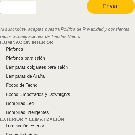
r
Enviar
e
o
e
l
Al suscribirte, aceptas nuestra Política de Privacidad y consientes
e
recibir actualizaciones de Tiendas Vieco.
c
ILUMINACIÓN INTERIOR
t
Plafones
r
ó
Plafones para salón
n
Lámparas colgantes para salón
i
c
Lámparas de Araña
o
*
Focos de Techo
Focos Empotrados y Downlights
Bombillas Led
Bombillas Inteligentes
EXTERIOR Y CLIMATIZACIÓN
Iluminación exterior
Focos Exteriores