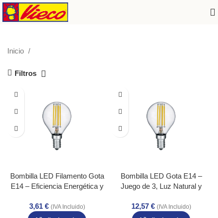
250
Inicio
Filtros
Bombilla LED Filamento Gota
Bombilla LED Gota E14 –
E14 – Eficiencia Energética y
Juego de 3, Luz Natural y
Luz Natural – Color:
Eficiencia Energética – Color:
3,61
€
12,57
€
Transparente claro – Material:
Transparente claro – Material:
(IVA Incluido)
(IVA Incluido)
Vidrio – Tipo de Luz: LED –
Vidrio – Tipo de Luz: LED –