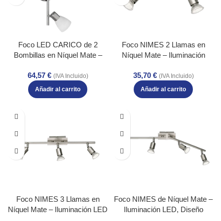
Foco LED CARICO de 2
Foco NIMES 2 Llamas en
Bombillas en Níquel Mate –
Níquel Mate – Iluminación
Eficiencia Energética y Diseño
Versátil y Eficiencia Energética
64,57
€
35,70
€
Atemporal – Color: Níquel
LED – Color: Níquel mate –
(IVA Incluido)
(IVA Incluido)
mate – Material: Metal – Tipo
Material: Metal – Tipo de Luz:
Añadir al carrito
Añadir al carrito
de Luz: LED – Lúmenes: 250 –
LED – Lúmenes: 250 –
Temperatura: 3000K
Temperatura: 3000K
Foco NIMES de Níquel Mate –
Foco NIMES 3 Llamas en
Iluminación LED, Diseño
Níquel Mate – Iluminación LED
Moderno y Ahorro Energético –
Eficiente y Estilosa – Color: