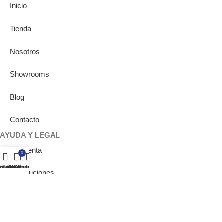
Inicio
Tienda
Nosotros
Showrooms
Blog
Contacto
AYUDA Y LEGAL
Mi cuenta
0
ista de deseos
ienda
Filtros
Carrito
Mi cuenta
Devoluciones
Condiciones de servicio
Aviso Legal