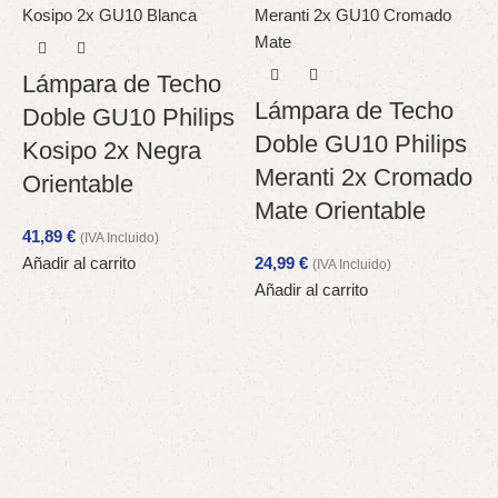
Lámpara de Techo
Lámpara de Techo
Doble GU10 Philips
Doble GU10 Philips
Kosipo 2x Negra
Meranti 2x Cromado
Orientable
Mate Orientable
41,89
€
(IVA Incluido)
Añadir al carrito
24,99
€
(IVA Incluido)
Añadir al carrito
P
O
4
A