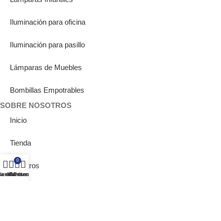
Iluminación para oficina
Iluminación para pasillo
Lámparas de Muebles
Bombillas Empotrables
SOBRE NOSOTROS
Inicio
Tienda
0
Nosotros
ta de deseos
ienda
Carrito
Mi cuenta
Showrooms
Blog