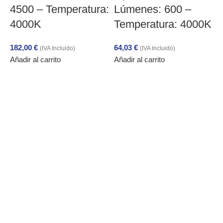
4500 – Temperatura:
Lúmenes: 600 –
E
4000K
Temperatura: 4000K
E
182,00
€
64,03
€
(IVA Incluido)
(IVA Incluido)
M
Añadir al carrito
Añadir al carrito
4
A