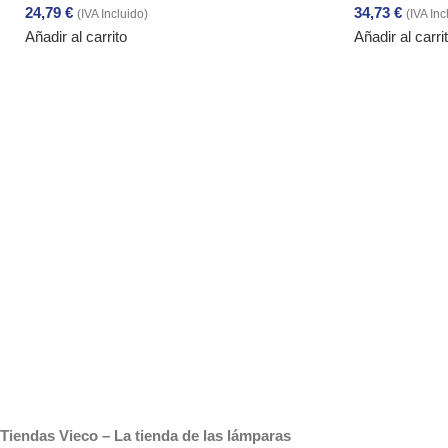
24,79
€
34,73
€
(IVA Incluido)
(IVA Inc
Añadir al carrito
Añadir al carri
Tiendas Vieco – La tienda de las lámparas