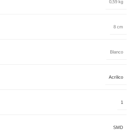
0,59 kg
8 cm
Blanco
Acrílico
1
SMD