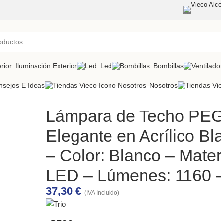
Vieco Alco
Iluminación Exterior
Led
Bombillas
nsejos E Ideas
Nosotros
Lámpara de Techo PE
Elegante en Acrílico Bl
– Color: Blanco – Materi
LED – Lúmenes: 1160 
37,30
€
(IVA Incluido)