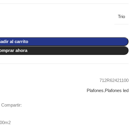
Trio
adir al carrito
omprar ahora
712R62421100
Plafones
,
Plafones led
Compartir:
400m2