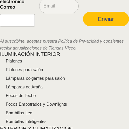
C
electrónico
o
Correo
r
r
Enviar
e
o
e
l
Al suscribirte, aceptas nuestra Política de Privacidad y consientes
e
recibir actualizaciones de Tiendas Vieco.
c
ILUMINACIÓN INTERIOR
t
Plafones
r
ó
Plafones para salón
n
i
Lámparas colgantes para salón
c
Lámparas de Araña
o
*
Focos de Techo
Focos Empotrados y Downlights
Bombillas Led
Bombillas Inteligentes
EXTERIOR Y CLIMATIZACIÓN