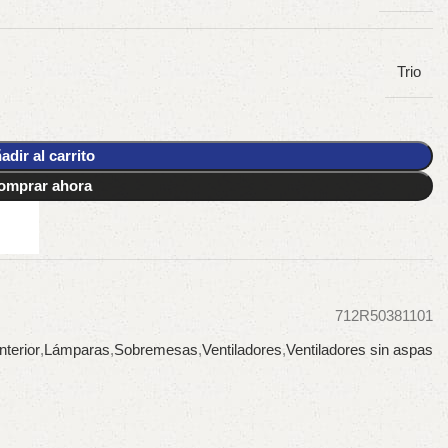
Trio
adir al carrito
omprar ahora
712R50381101
nterior
,
Lámparas
,
Sobremesas
,
Ventiladores
,
Ventiladores sin aspas