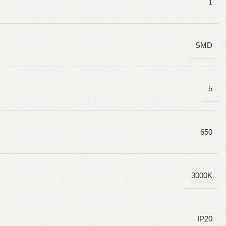
1
SMD
5
650
3000K
IP20