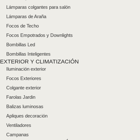
r
Lámparas colgantes para salón
ó
n
Lámparas de Araña
i
Focos de Techo
c
o
Focos Empotrados y Downlights
*
Bombillas Led
Bombillas Inteligentes
EXTERIOR Y CLIMATIZACIÓN
Iluminación exterior
Focos Exteriores
Colgante exterior
Farolas Jardin
Balizas luminosas
Apliques decoración
Ventiladores
Campanas