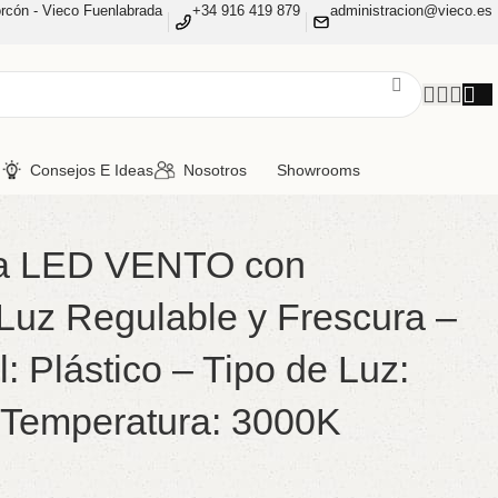
rcón - Vieco Fuenlabrada
+34 916 419 879
administracion@vieco.es
n
Consejos E Ideas
Nosotros
Showrooms
a LED VENTO con
 Luz Regulable y Frescura –
: Plástico – Tipo de Luz:
 Temperatura: 3000K