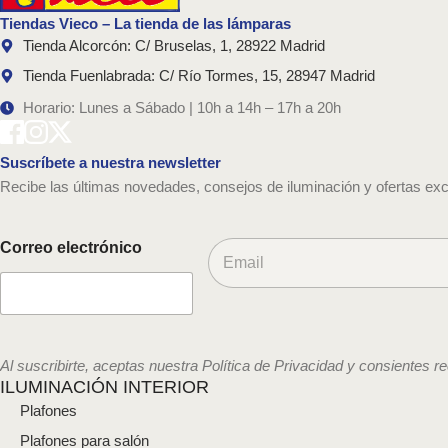
Tiendas Vieco – La tienda de las lámparas
Tienda Alcorcón: C/ Bruselas, 1, 28922 Madrid
Tienda Fuenlabrada: C/ Río Tormes, 15, 28947 Madrid
Horario: Lunes a Sábado | 10h a 14h – 17h a 20h
Suscríbete a nuestra newsletter
Recibe las últimas novedades, consejos de iluminación y ofertas exc
C
Correo electrónico
o
r
r
e
o
e
Al suscribirte, aceptas nuestra Política de Privacidad y consientes r
l
ILUMINACIÓN INTERIOR
e
Plafones
c
t
Plafones para salón