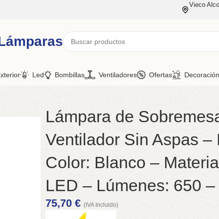
Vieco Alco
 Lámparas
xterior
Led
Bombillas
Ventiladores
Ofertas
Decoració
Lámpara de Sobremes
Ventilador Sin Aspas –
Color: Blanco – Material
LED – Lúmenes: 650 –
75,70
€
(IVA Incluido)