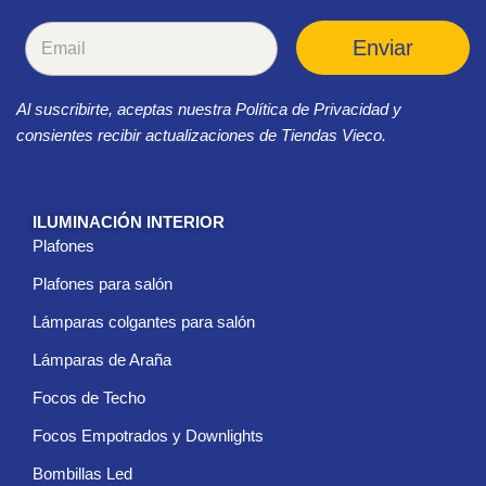
C
Enviar
o
r
r
Al suscribirte, aceptas nuestra Política de Privacidad y
e
o
consientes recibir actualizaciones de Tiendas Vieco.
e
l
e
c
ILUMINACIÓN INTERIOR
t
Plafones
r
ó
Plafones para salón
n
i
Lámparas colgantes para salón
c
Lámparas de Araña
o
*
Focos de Techo
Focos Empotrados y Downlights
Bombillas Led