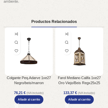
ambiente.
Productos Relacionados
Colgante Peq.Adarve 1xe27
Farol Mediano Califa 1xe27
F
Negro/beis/marron
Oro Viejo/Beis Regx25x25
Regx30x30 Cm
Cm
76,21
€
133,37
€
(IVA Incluido)
(IVA Incluido)
Añadir al carrito
Añadir al carrito