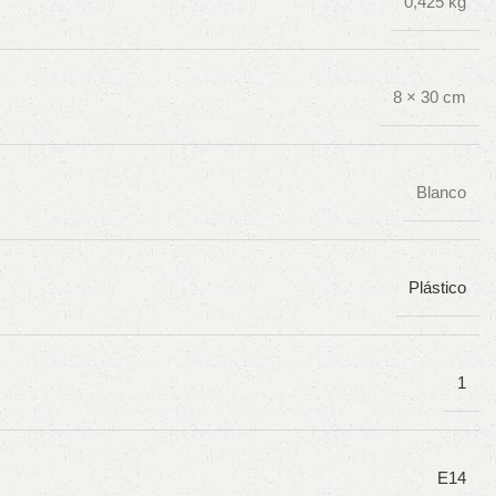
0,425 kg
8 × 30 cm
Blanco
Plástico
1
E14