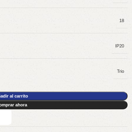
18
IP20
Trio
adir al carrito
omprar ahora