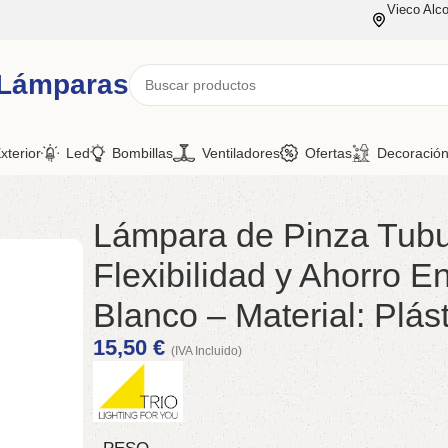
Vieco Alco
 Lámparas
xterior
Led
Bombillas
Ventiladores
Ofertas
Decoració
Lámpara de Pinza Tub
Flexibilidad y Ahorro E
Blanco – Material: Plás
15,50
€
(IVA Incluido)