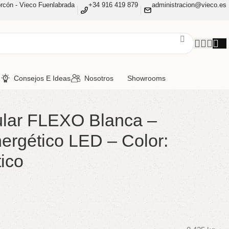
rcón - Vieco Fuenlabrada
+34 916 419 879
administracion@vieco.es
n
Consejos E Ideas
Nosotros
Showrooms
ular FLEXO Blanca –
nergético LED – Color:
tico