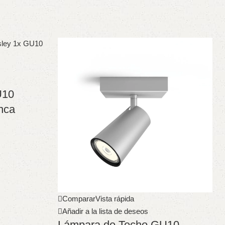
U10
anca
Comparar
Vista rápida
Añadir a la lista de deseos
Lámpara de Techo GU10