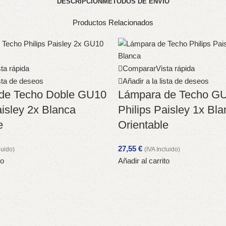
DESCRIPCIÓN
MÉTODOS DE ENVÍO
Productos Relacionados
ta rápida
Comparar
Vista rápida
ista de deseos
Añadir a la lista de deseos
de Techo Doble GU10
Lámpara de Techo G
aisley 2x Blanca
Philips Paisley 1x Bl
e
Orientable
27,55
€
luido)
(IVA Incluido)
to
Añadir al carrito