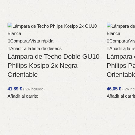
Comparar
Vista rápida
Comparar
Vis
Añadir a la lista de deseos
Añadir a la l
Lámpara de Techo Doble GU10
Lámpara 
Philips Kosipo 2x Negra
Philips P
Orientable
Orientabl
41,89
€
46,05
€
(IVA Incluido)
(IVA Inc
Añadir al carrito
Añadir al carri