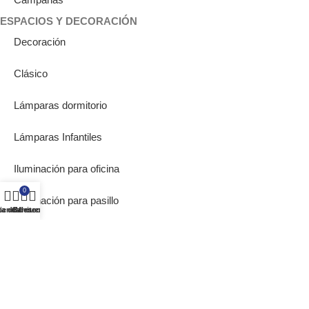
ESPACIOS Y DECORACIÓN
Decoración
Clásico
Lámparas dormitorio
Lámparas Infantiles
Iluminación para oficina
0
Iluminación para pasillo
ta de deseos
ienda
Carrito
Mi cuenta
Lámparas de Muebles
Bombillas Empotrables
SOBRE NOSOTROS
Inicio