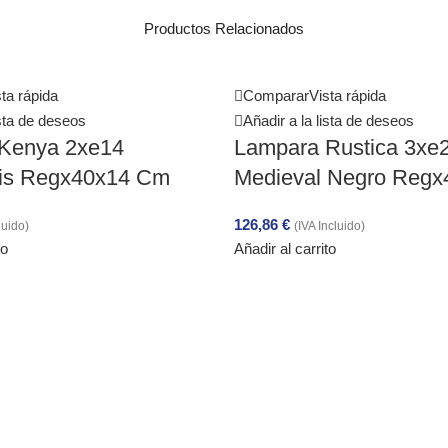
Productos Relacionados
ta rápida
Comparar
Vista rápida
ista de deseos
Añadir a la lista de deseos
Kenya 2xe14
Lampara Rustica 3xe
ris Regx40x14 Cm
Medieval Negro Reg
126,86
€
luido)
(IVA Incluido)
to
Añadir al carrito