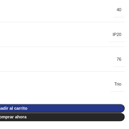
40
IP20
76
Trio
adir al carrito
omprar ahora