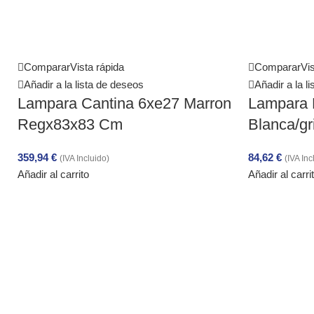
Comparar
Vista rápida
Comparar
Vis
Añadir a la lista de deseos
Añadir a la l
Lampara Cantina 6xe27 Marron
Lampara 
Regx83x83 Cm
Blanca/g
359,94
€
84,62
€
(IVA Incluido)
(IVA Inc
Añadir al carrito
Añadir al carri