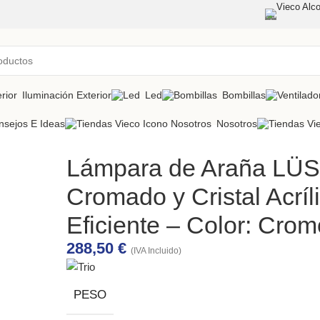
Vieco Alco
Iluminación Exterior
Led
Bombillas
nsejos E Ideas
Nosotros
Lámpara de Araña LÜS
Cromado y Cristal Acrí
Eficiente – Color: Crom
288,50
€
(IVA Incluido)
PESO