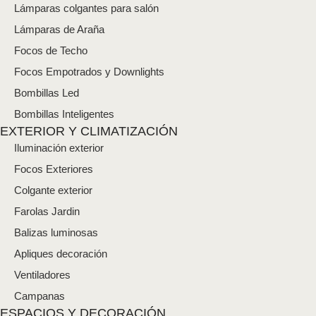
Lámparas colgantes para salón
ó
n
Lámparas de Araña
i
Focos de Techo
c
o
Focos Empotrados y Downlights
*
Bombillas Led
Bombillas Inteligentes
EXTERIOR Y CLIMATIZACIÓN
Iluminación exterior
Focos Exteriores
Colgante exterior
Farolas Jardin
Balizas luminosas
Apliques decoración
Ventiladores
Campanas
ESPACIOS Y DECORACIÓN