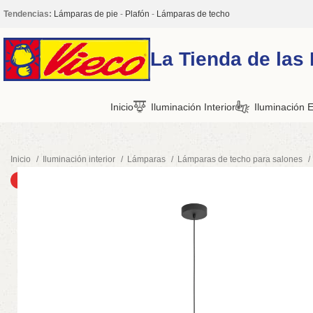
Tendencias:
Lámparas de pie
-
Plafón
-
Lámparas de techo
La Tienda de las
Inicio
Iluminación Interior
Iluminación E
Inicio
Iluminación interior
Lámparas
Lámparas de techo para salones
DESTACADO