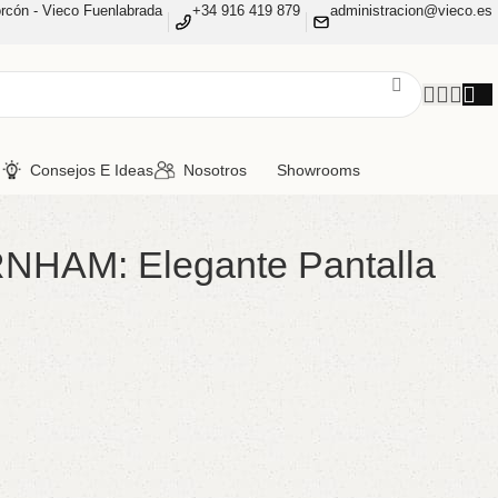
rcón - Vieco Fuenlabrada
+34 916 419 879
administracion@vieco.es
n
Consejos E Ideas
Nosotros
Showrooms
NHAM: Elegante Pantalla