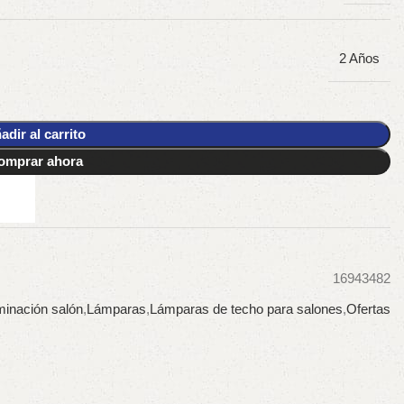
2 Años
adir al carrito
omprar ahora
16943482
minación salón
,
Lámparas
,
Lámparas de techo para salones
,
Ofertas