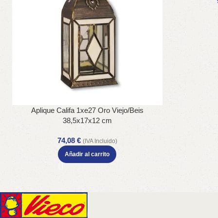
Aplique Califa 1xe27 Oro Viejo/Beis
38,5x17x12 cm
74,08
€
(IVA Incluido)
Añadir al carrito