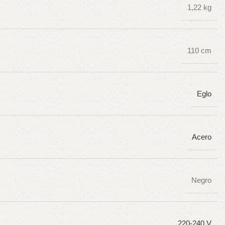
1,22 kg
110 cm
Eglo
Acero
Negro
220-240 V