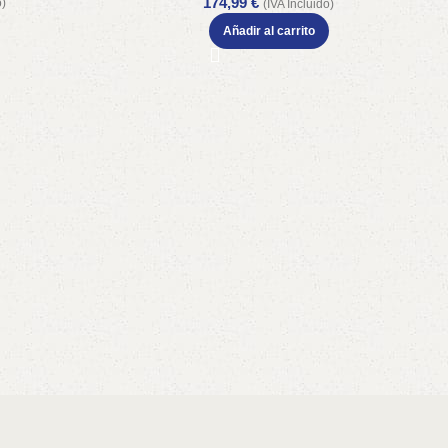
174,99
€
o)
(IVA Incluido)
Añadir al carrito