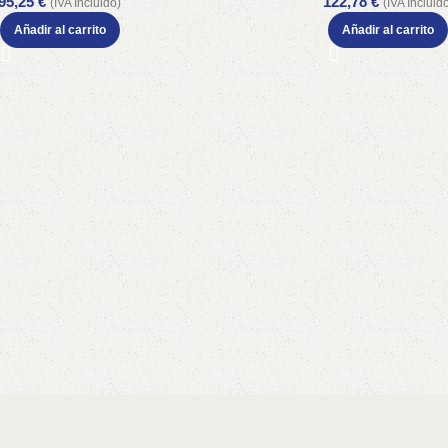
95,25
€
122,78
€
(IVA Incluido)
(IVA Incluid
Añadir al carrito
Añadir al carrito