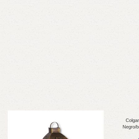
Colga
Negro/b