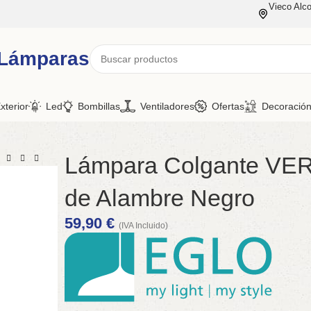
Vieco Alco
 Lámparas
xterior
Led
Bombillas
Ventiladores
Ofertas
Decoració
Lámpara Colgante VER
de Alambre Negro
59,90
€
(IVA Incluido)