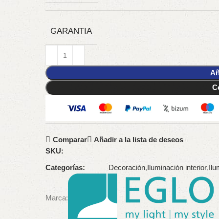
GARANTIA
Añ
C
Comparar
Añadir a la lista de deseos
SKU:
Categorías:
Decoración
,
Iluminación interior
,
Ilu
Marca: