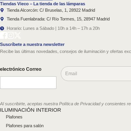
Tiendas Vieco – La tienda de las lámparas
Tienda Alcorcón: C/ Bruselas, 1, 28922 Madrid
Tienda Fuenlabrada: C/ Río Tormes, 15, 28947 Madrid
Horario: Lunes a Sábado | 10h a 14h – 17h a 20h
Suscríbete a nuestra newsletter
Recibe las últimas novedades, consejos de iluminación y ofertas exc
C
electrónico Correo
o
r
r
e
o
e
Al suscribirte, aceptas nuestra Política de Privacidad y consientes r
l
ILUMINACIÓN INTERIOR
e
Plafones
c
t
Plafones para salón
r