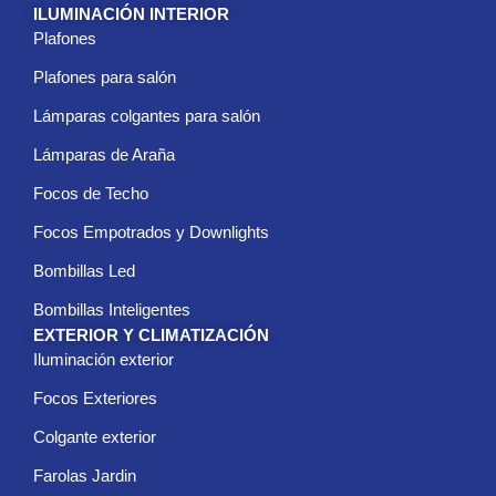
c
ILUMINACIÓN INTERIOR
t
Plafones
r
ó
Plafones para salón
n
i
Lámparas colgantes para salón
c
Lámparas de Araña
o
*
Focos de Techo
Focos Empotrados y Downlights
Bombillas Led
Bombillas Inteligentes
EXTERIOR Y CLIMATIZACIÓN
Iluminación exterior
Focos Exteriores
Colgante exterior
Farolas Jardin