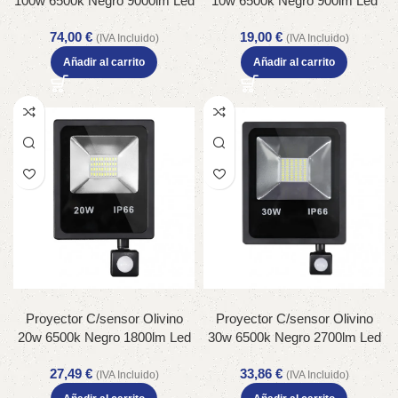
100w 6500k Negro 9000lm Led
10w 6500k Negro 900lm Led
Sm Ip66 39,5×28,5×7 Cm
Sm Ip66 19×11,5×5 Cm
74,00
€
19,00
€
(IVA Incluido)
(IVA Incluido)
Añadir al carrito
Añadir al carrito
Proyector C/sensor Olivino
Proyector C/sensor Olivino
20w 6500k Negro 1800lm Led
30w 6500k Negro 2700lm Led
Sm Ip66 23,5×15,5×5 Cm
Sm Ip66 27,5×19,5×6 Cm
27,49
€
33,86
€
(IVA Incluido)
(IVA Incluido)