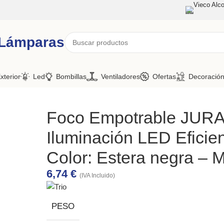
Vieco Alco
 Lámparas
xterior
Led
Bombillas
Ventiladores
Ofertas
Decoració
Foco Empotrable JUR
Iluminación LED Eficien
Color: Estera negra – M
6,74
€
(IVA Incluido)
PESO