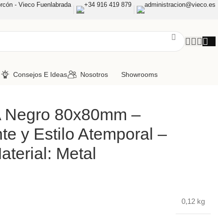
rcón - Vieco Fuenlabrada
+34 916 419 879
administracion@vieco.es
n
Consejos E Ideas
Nosotros
Showrooms
A Negro 80x80mm –
te y Estilo Atemporal –
aterial: Metal
0,12 kg