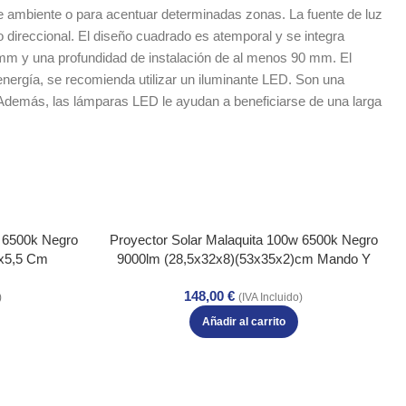
e ambiente o para acentuar determinadas zonas. La fuente de luz
 o direccional. El diseño cuadrado es atemporal y se integra
8 mm y una profundidad de instalación de al menos 90 mm. El
energía, se recomienda utilizar un iluminante LED. Son una
. Además, las lámparas LED le ayudan a beneficiarse de una larga
 6500k Negro
Proyector Solar Malaquita 100w 6500k Negro
4x5,5 Cm
9000lm (28,5x32x8)(53x35x2)cm Mando Y
Cable 5m
148,00
€
)
(IVA Incluido)
Añadir al carrito