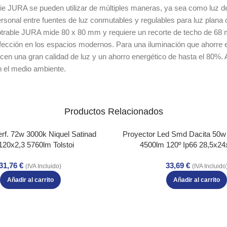
rie JURA se pueden utilizar de múltiples maneras, ya sea como luz d
 personal entre fuentes de luz conmutables y regulables para luz plana
empotrable JURA mide 80 x 80 mm y requiere un recorte de techo de 6
rfección en los espacios modernos. Para una iluminación que ahorre 
ecen una gran calidad de luz y un ahorro energético de hasta el 80%
en el medio ambiente.
Productos Relacionados
rf. 72w 3000k Niquel Satinad
Proyector Led Smd Dacita 50w
120x2,3 5760lm Tolstoi
4500lm 120º Ip66 28,5x2
31,76
€
33,69
€
(IVA Incluido)
(IVA Incluido
Añadir al carrito
Añadir al carrito