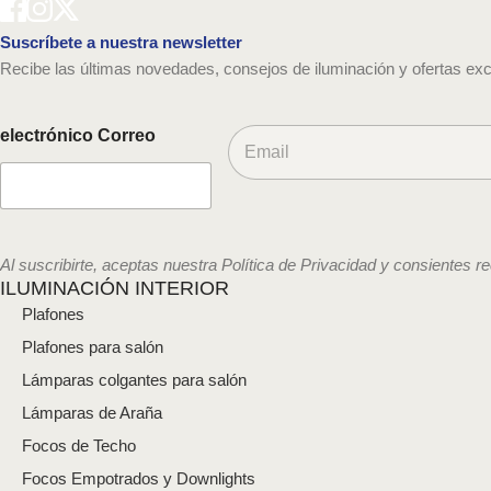
Suscríbete a nuestra newsletter
Recibe las últimas novedades, consejos de iluminación y ofertas exc
C
electrónico Correo
o
r
r
e
o
e
Al suscribirte, aceptas nuestra Política de Privacidad y consientes r
l
ILUMINACIÓN INTERIOR
e
Plafones
c
t
Plafones para salón
r
Lámparas colgantes para salón
ó
n
Lámparas de Araña
i
Focos de Techo
c
o
Focos Empotrados y Downlights
*