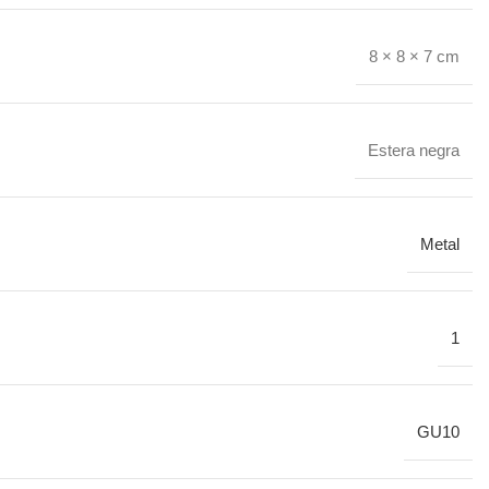
8 × 8 × 7 cm
Estera negra
Metal
1
GU10