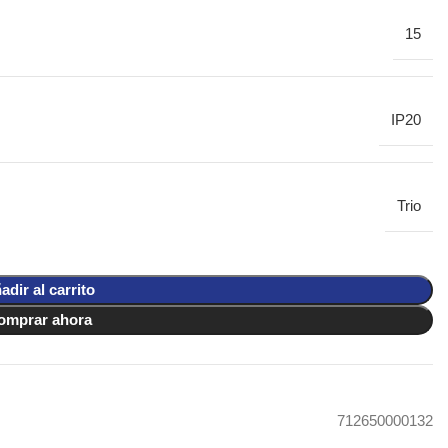
15
IP20
Trio
adir al carrito
omprar ahora
712650000132