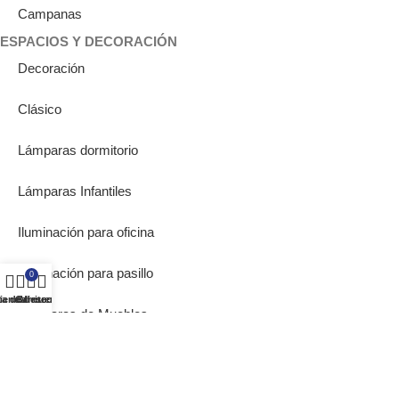
Campanas
ESPACIOS Y DECORACIÓN
Decoración
Clásico
Lámparas dormitorio
Lámparas Infantiles
Iluminación para oficina
Iluminación para pasillo
0
ta de deseos
ienda
Carrito
Mi cuenta
Lámparas de Muebles
Bombillas Empotrables
SOBRE NOSOTROS