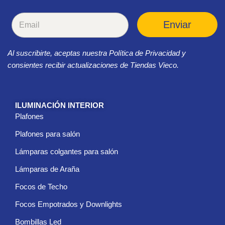
C
Enviar
o
r
r
Al suscribirte, aceptas nuestra Política de Privacidad y
e
o
consientes recibir actualizaciones de Tiendas Vieco.
e
l
e
c
ILUMINACIÓN INTERIOR
t
Plafones
r
ó
Plafones para salón
n
i
Lámparas colgantes para salón
c
Lámparas de Araña
o
*
Focos de Techo
Focos Empotrados y Downlights
Bombillas Led