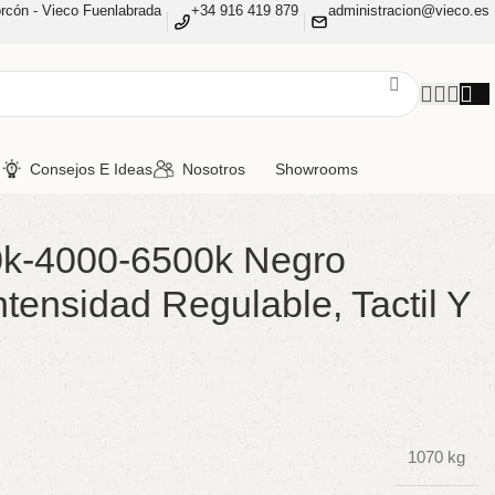
rcón - Vieco Fuenlabrada
+34 916 419 879
administracion@vieco.es
n
Consejos E Ideas
Nosotros
Showrooms
0k-4000-6500k Negro
ensidad Regulable, Tactil Y
1070 kg