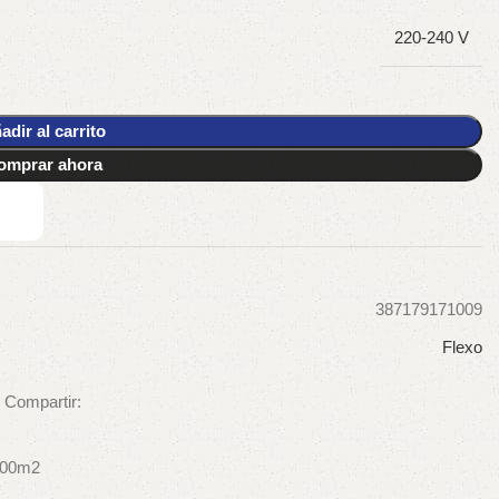
220-240 V
adir al carrito
omprar ahora
387179171009
Flexo
Compartir:
400m2