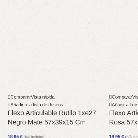
Comparar
Vista rápida
Comparar
Vis
Añadir a la lista de deseos
Añadir a la l
Flexo Articulable Rutilo 1xe27
Flexo Art
Negro Mate 57x39x15 Cm
Rosa 57
18,95
€
18,95
€
(IVA Incluido)
(IVA Inc