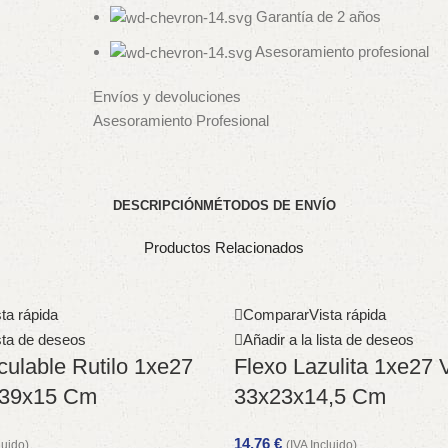
Garantía de 2 años
Asesoramiento profesional
Envíos y devoluciones
Asesoramiento Profesional
DESCRIPCIÓN
MÉTODOS DE ENVÍO
Productos Relacionados
ta rápida
Comparar
Vista rápida
ista de deseos
Añadir a la lista de deseos
iculable Rutilo 1xe27
Flexo Lazulita 1xe27 
x39x15 Cm
33x23x14,5 Cm
14,76
€
luido)
(IVA Incluido)