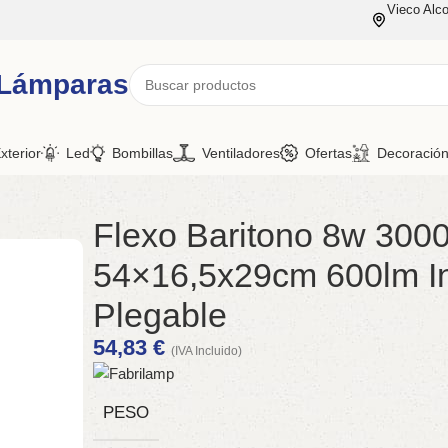
Vieco Alco
 Lámparas
xterior
Led
Bombillas
Ventiladores
Ofertas
Decoració
Flexo Baritono 8w 300
54×16,5x29cm 600lm Int
Plegable
54,83
€
(IVA Incluido)
PESO