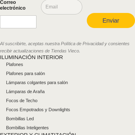
C
Correo
o
electrónico
r
r
Enviar
e
o
e
l
Al suscribirte, aceptas nuestra Política de Privacidad y consientes
e
recibir actualizaciones de Tiendas Vieco.
c
ILUMINACIÓN INTERIOR
t
Plafones
r
ó
Plafones para salón
n
i
Lámparas colgantes para salón
c
Lámparas de Araña
o
*
Focos de Techo
Focos Empotrados y Downlights
Bombillas Led
Bombillas Inteligentes