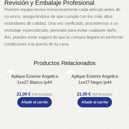
Revisión y Embalaje Profesional
Nuestro equipo revisa minuciosamente cada artículo antes de
su envío, asegurándose de que cumpla con los más altos
estándares de calidad. Una vez verificado, procedemos a un
embalaje especializado, pensado para evitar cualquier daño.
Así, puedes estar seguro de que tu compra llegará en perfectas
condiciones a la puerta de tu casa.
Productos Relacionados
Aplique Exterior Angelica
Aplique Exterior Angelica
1xe27 Blanco Ip44
1xe27 Negro Ip44
Policarbonato 36,2×16,6×20,5
Policarbonato 36,2×16,6×20,5
21,09
€
21,09
€
Cm
Cm
(IVA Incluido)
(IVA Incluido)
Añadir al carrito
Añadir al carrito