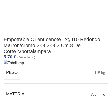
Empotrable Orient.cenote 1xgu10 Redondo
Marron/cromo 2×9,2×9,2 Cm 8 De
Corte.c/portalampara
5,70
€
(IVA Incluido)
PESO
115 kg
MATERIAL
Aluminio