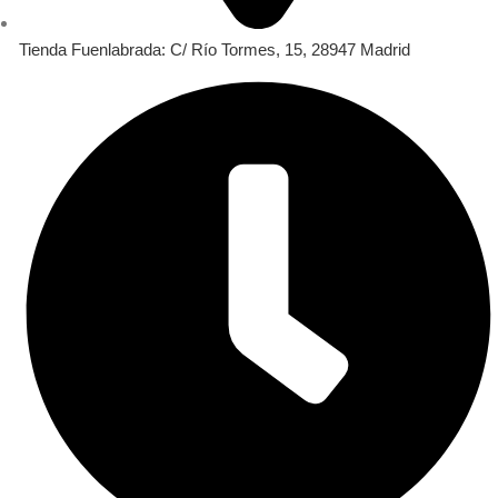
Tienda Fuenlabrada: C/ Río Tormes, 15, 28947 Madrid