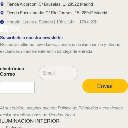
Tienda Alcorcón: C/ Bruselas, 1, 28922 Madrid
Tienda Fuenlabrada: C/ Río Tormes, 15, 28947 Madrid
Horario: Lunes a Sábado | 10h a 14h – 17h a 20h
Suscríbete a nuestra newsletter
Recibe las últimas novedades, consejos de iluminación y ofertas
exclusivas directamente en tu bandeja de entrada.
C
electrónico
o
Correo
r
r
Enviar
e
o
e
l
Al suscribirte, aceptas nuestra Política de Privacidad y consientes
e
recibir actualizaciones de Tiendas Vieco.
c
ILUMINACIÓN INTERIOR
t
Plafones