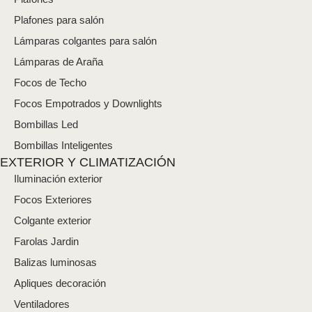
r
ó
Plafones para salón
n
i
Lámparas colgantes para salón
c
Lámparas de Araña
o
*
Focos de Techo
Focos Empotrados y Downlights
Bombillas Led
Bombillas Inteligentes
EXTERIOR Y CLIMATIZACIÓN
Iluminación exterior
Focos Exteriores
Colgante exterior
Farolas Jardin
Balizas luminosas
Apliques decoración
Ventiladores