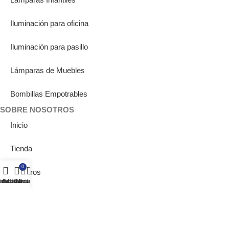
Iluminación para oficina
Iluminación para pasillo
Lámparas de Muebles
Bombillas Empotrables
SOBRE NOSOTROS
Inicio
Tienda
0
Nosotros
ista de deseos
ienda
Filtros
Carrito
Mi cuenta
Showrooms
Blog