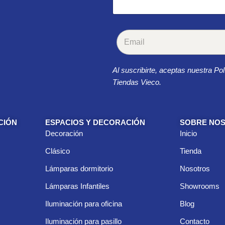
C
o
r
r
Al suscribirte, aceptas nuestra Pol
e
o
Tiendas Vieco.
e
l
e
c
CIÓN
ESPACIOS Y DECORACIÓN
SOBRE NO
t
Decoración
Inicio
r
ó
Clásico
Tienda
n
i
Lámparas dormitorio
Nosotros
c
Lámparas Infantiles
Showrooms
o
*
Iluminación para oficina
Blog
Iluminación para pasillo
Contacto