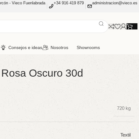
rcón - Vieco Fuenlabrada
+34 916 419 879
administracion@vieco.es
n
Consejos e ideas
Nosotros
Showrooms
 Rosa Oscuro 30d
720 kg
Textil