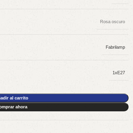
Rosa oscuro
Fabrilamp
1xE27
adir al carrito
omprar ahora