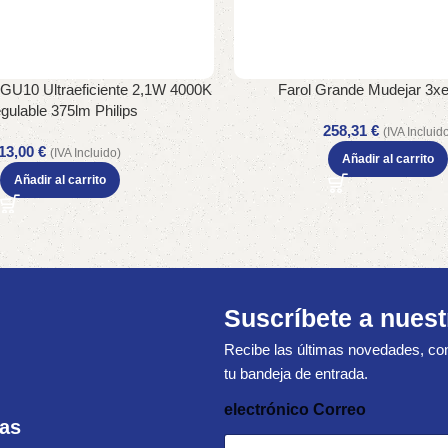
GU10 Ultraeficiente 2,1W 4000K
Farol Grande Mudejar 3x
gulable 375lm Philips
258,31
€
(IVA Incluid
13,00
€
(IVA Incluido)
Añadir al carrito
Añadir al carrito
Suscríbete a nuest
Recibe las últimas novedades, con
tu bandeja de entrada.
electrónico Correo
ras