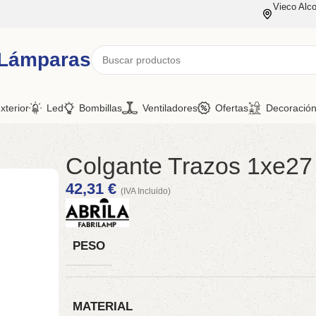
Vieco Alco
 Lámparas
xterior
Led
Bombillas
Ventiladores
Ofertas
Decoració
Colgante Trazos 1xe27
42,31
€
(IVA Incluido)
PESO
MATERIAL