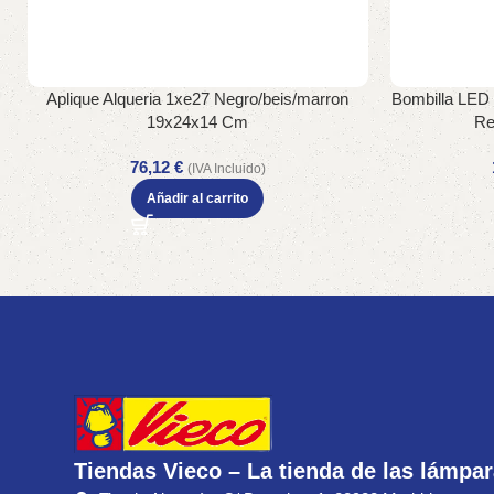
Aplique Alqueria 1xe27 Negro/beis/marron
Bombilla LED 
19x24x14 Cm
Re
76,12
€
(IVA Incluido)
Añadir al carrito
Tiendas Vieco – La tienda de las lámpa