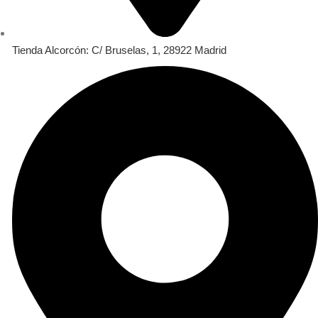
Tienda Alcorcón: C/ Bruselas, 1, 28922 Madrid