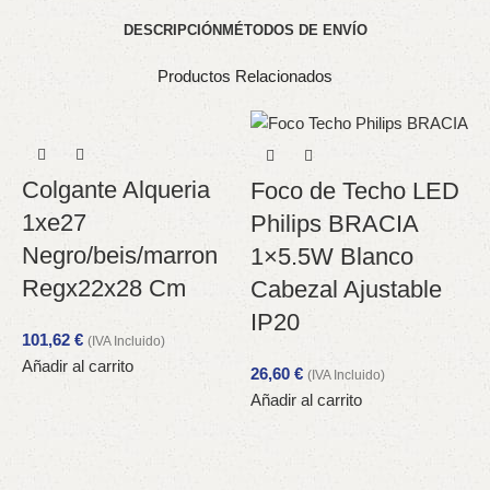
DESCRIPCIÓN
MÉTODOS DE ENVÍO
Productos Relacionados
Colgante Alqueria
Foco de Techo LED
1xe27
Philips BRACIA
Negro/beis/marron
1×5.5W Blanco
Regx22x28 Cm
Cabezal Ajustable
IP20
101,62
€
(IVA Incluido)
Añadir al carrito
26,60
€
(IVA Incluido)
Añadir al carrito