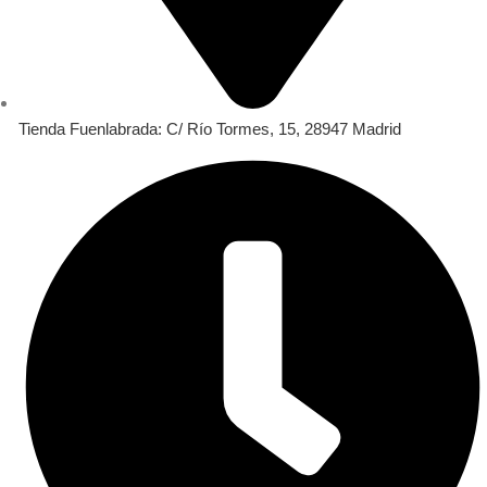
Tienda Fuenlabrada: C/ Río Tormes, 15, 28947 Madrid