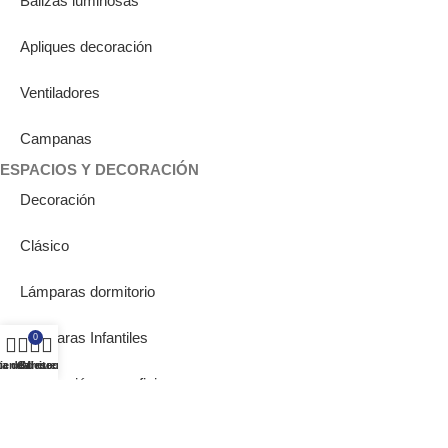
Balizas luminosas
Apliques decoración
Ventiladores
Campanas
ESPACIOS Y DECORACIÓN
Decoración
Clásico
Lámparas dormitorio
Lámparas Infantiles
0
ta de deseos
ienda
Carrito
Mi cuenta
Iluminación para oficina
Iluminación para pasillo