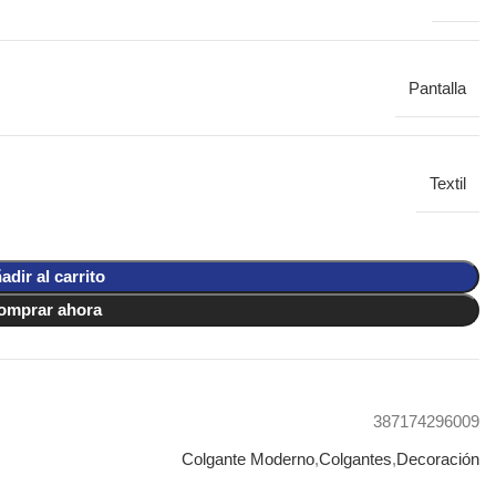
Pantalla
Textil
adir al carrito
omprar ahora
387174296009
Colgante Moderno
,
Colgantes
,
Decoración