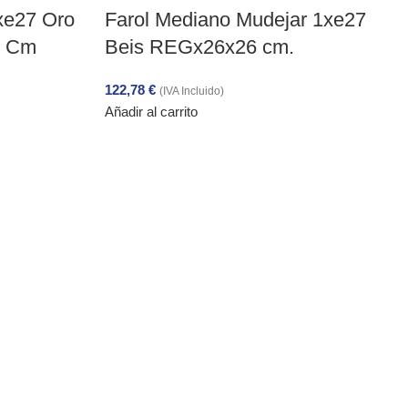
3xe27 Oro
Farol Mediano Mudejar 1xe27
3 Cm
Beis REGx26x26 cm.
122,78
€
(IVA Incluido)
Añadir al carrito