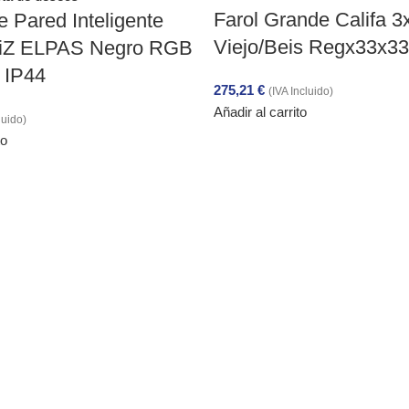
Farol Grande Califa 
e Pared Inteligente
Viejo/Beis Regx33x3
WiZ ELPAS Negro RGB
 IP44
275,21
€
(IVA Incluido)
Añadir al carrito
luido)
to