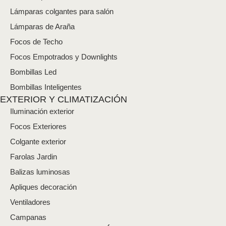
n
i
Lámparas colgantes para salón
c
Lámparas de Araña
o
*
Focos de Techo
Focos Empotrados y Downlights
Bombillas Led
Bombillas Inteligentes
EXTERIOR Y CLIMATIZACIÓN
Iluminación exterior
Focos Exteriores
Colgante exterior
Farolas Jardin
Balizas luminosas
Apliques decoración
Ventiladores
Campanas