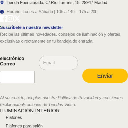
Tienda Fuenlabrada: C/ Río Tormes, 15, 28947 Madrid
Horario: Lunes a Sábado | 10h a 14h – 17h a 20h
Suscríbete a nuestra newsletter
Recibe las últimas novedades, consejos de iluminación y ofertas
exclusivas directamente en tu bandeja de entrada.
C
electrónico
o
Correo
r
r
Enviar
e
o
e
l
Al suscribirte, aceptas nuestra Política de Privacidad y consientes
e
recibir actualizaciones de Tiendas Vieco.
c
ILUMINACIÓN INTERIOR
t
Plafones
r
ó
Plafones para salón