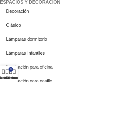
ESPACIOS Y DECORACIÓN
Decoración
Clásico
Lámparas dormitorio
Lámparas Infantiles
Iluminación para oficina
0
ta de deseos
ienda
Carrito
Mi cuenta
Iluminación para pasillo
Lámparas de Muebles
Bombillas Empotrables
SOBRE NOSOTROS
Inicio