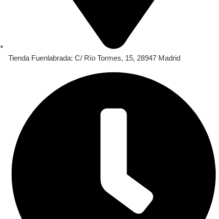
Tienda Fuenlabrada: C/ Río Tormes, 15, 28947 Madrid