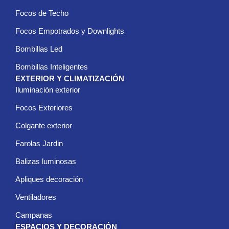
*
Focos de Techo
Focos Empotrados y Downlights
Bombillas Led
Bombillas Inteligentes
EXTERIOR Y CLIMATIZACIÓN
Iluminación exterior
Focos Exteriores
Colgante exterior
Farolas Jardin
Balizas luminosas
Apliques decoración
Ventiladores
Campanas
ESPACIOS Y DECORACIÓN