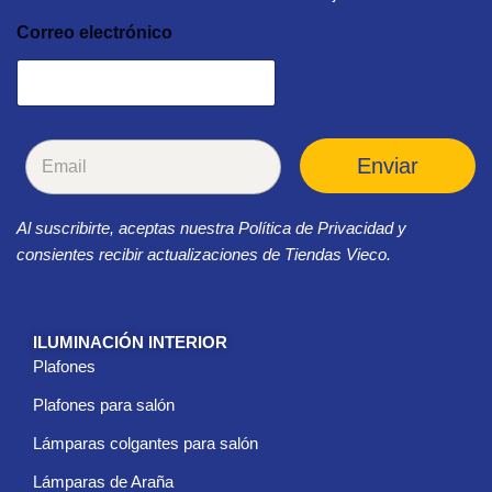
Correo electrónico
C
Enviar
o
r
r
Al suscribirte, aceptas nuestra Política de Privacidad y
e
o
consientes recibir actualizaciones de Tiendas Vieco.
e
l
e
c
ILUMINACIÓN INTERIOR
t
Plafones
r
ó
Plafones para salón
n
i
Lámparas colgantes para salón
c
Lámparas de Araña
o