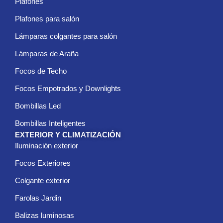
Plafones
r
ó
Plafones para salón
n
i
Lámparas colgantes para salón
c
Lámparas de Araña
o
*
Focos de Techo
Focos Empotrados y Downlights
Bombillas Led
Bombillas Inteligentes
EXTERIOR Y CLIMATIZACIÓN
Iluminación exterior
Focos Exteriores
Colgante exterior
Farolas Jardin
Balizas luminosas