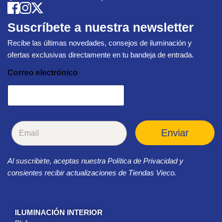
Suscríbete a nuestra newsletter
Recibe las últimas novedades, consejos de iluminación y
ofertas exclusivas directamente en tu bandeja de entrada.
Correo electrónico
C
Enviar
o
r
r
Al suscribirte, aceptas nuestra Política de Privacidad y
e
o
consientes recibir actualizaciones de Tiendas Vieco.
e
l
e
c
ILUMINACIÓN INTERIOR
t