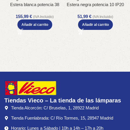
Estera blanca potencia 38
Estera negra potencia 10 IP20
2300+3000+4000K IP20
155,99
€
51,99
€
(IVA Incluido)
(IVA Incluido)
Añadir al carrito
Añadir al carrito
E
Tiendas Vieco – La tienda de las lámparas
Tienda Alcorcón: C/ Bruselas, 1, 28922 Madrid
Tienda Fuenlabrada: C/ Río Tormes, 15, 28947 Madrid
Horario: Lunes a Sábado | 10h a 14h – 17h a 20h