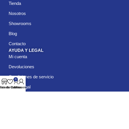
Tienda
Nosotros
Showrooms
Blog
Contacto
AYUDA Y LEGAL
Mi cuenta
Devoluciones
Condiciones de servicio
0
Aviso Legal
ista de deseos
Tienda
Carrito
Mi cuenta
Política de privacidad
Políticas de Cookies
© Vieco Iluminación – Tienda de lámparas www.vieco.es