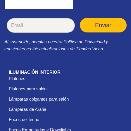
C
Enviar
o
r
r
Al suscribirte, aceptas nuestra Política de Privacidad y
e
o
consientes recibir actualizaciones de Tiendas Vieco.
e
l
e
c
ILUMINACIÓN INTERIOR
t
Plafones
r
ó
Plafones para salón
n
i
Lámparas colgantes para salón
c
Lámparas de Araña
o
*
Focos de Techo
Focos Empotrados y Downlights