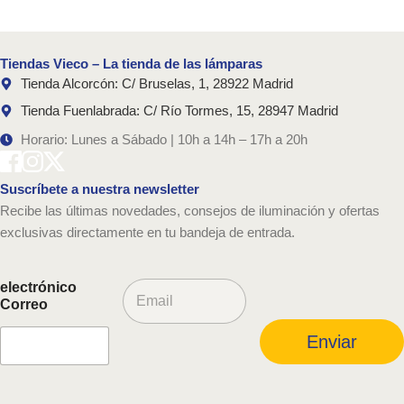
Tiendas Vieco – La tienda de las lámparas
Tienda Alcorcón: C/ Bruselas, 1, 28922 Madrid
Tienda Fuenlabrada: C/ Río Tormes, 15, 28947 Madrid
Horario: Lunes a Sábado | 10h a 14h – 17h a 20h
Suscríbete a nuestra newsletter
Recibe las últimas novedades, consejos de iluminación y ofertas
exclusivas directamente en tu bandeja de entrada.
C
electrónico
o
Correo
r
r
Enviar
e
o
e