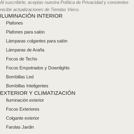
l
Al suscribirte, aceptas nuestra Política de Privacidad y consientes
e
recibir actualizaciones de Tiendas Vieco.
c
ILUMINACIÓN INTERIOR
t
Plafones
r
ó
Plafones para salón
n
i
Lámparas colgantes para salón
c
Lámparas de Araña
o
*
Focos de Techo
Focos Empotrados y Downlights
Bombillas Led
Bombillas Inteligentes
EXTERIOR Y CLIMATIZACIÓN
Iluminación exterior
Focos Exteriores
Colgante exterior
Farolas Jardin