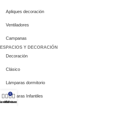
Apliques decoración
Ventiladores
Campanas
ESPACIOS Y DECORACIÓN
Decoración
Clásico
Lámparas dormitorio
0
Lámparas Infantiles
ta de deseos
ienda
Carrito
Mi cuenta
Iluminación para oficina
Iluminación para pasillo