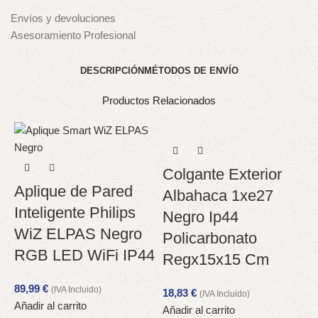
Envíos y devoluciones
Asesoramiento Profesional
DESCRIPCIÓN
MÉTODOS DE ENVÍO
Productos Relacionados
Colgante Exterior
Aplique de Pared
Albahaca 1xe27
Inteligente Philips
Negro Ip44
WiZ ELPAS Negro
Policarbonato
RGB LED WiFi IP44
Regx15x15 Cm
89,99
€
(IVA Incluido)
18,83
€
(IVA Incluido)
Añadir al carrito
Añadir al carrito