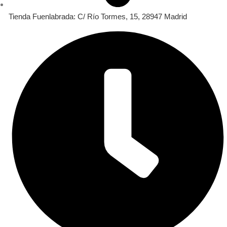
Tienda Fuenlabrada: C/ Río Tormes, 15, 28947 Madrid