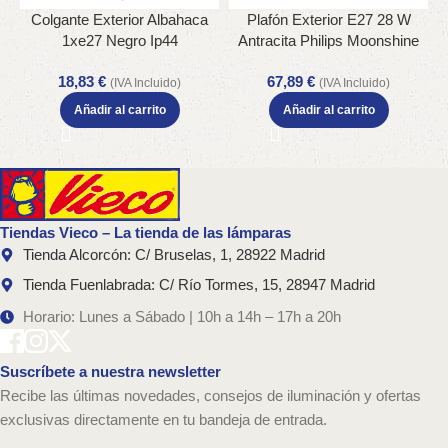
Colgante Exterior Albahaca
Plafón Exterior E27 28 W
1xe27 Negro Ip44
Antracita Philips Moonshine
Policarbonato Regx15x15 Cm
IP44
18,83
€
67,89
€
(IVA Incluido)
(IVA Incluido)
Añadir al carrito
Añadir al carrito
Tiendas Vieco – La tienda de las lámparas
Tienda Alcorcón: C/ Bruselas, 1, 28922 Madrid
Tienda Fuenlabrada: C/ Río Tormes, 15, 28947 Madrid
Horario: Lunes a Sábado | 10h a 14h – 17h a 20h
Suscríbete a nuestra newsletter
Recibe las últimas novedades, consejos de iluminación y ofertas
exclusivas directamente en tu bandeja de entrada.