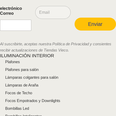
C
electrónico
o
Correo
r
r
Enviar
e
o
e
l
Al suscribirte, aceptas nuestra Política de Privacidad y consientes
e
recibir actualizaciones de Tiendas Vieco.
c
ILUMINACIÓN INTERIOR
t
Plafones
r
ó
Plafones para salón
n
i
Lámparas colgantes para salón
c
Lámparas de Araña
o
*
Focos de Techo
Focos Empotrados y Downlights
Bombillas Led