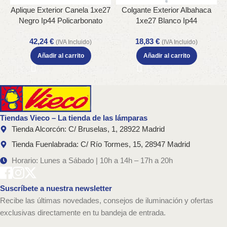
Aplique Exterior Canela 1xe27
Colgante Exterior Albahaca
Negro Ip44 Policarbonato
1xe27 Blanco Ip44
45,2×25,2×34,2 Cm
Policarbonato Regx15x15 Cm
P
42,24
€
18,83
€
(IVA Incluido)
(IVA Incluido)
Añadir al carrito
Añadir al carrito
Tiendas Vieco – La tienda de las lámparas
Tienda Alcorcón: C/ Bruselas, 1, 28922 Madrid
Tienda Fuenlabrada: C/ Río Tormes, 15, 28947 Madrid
Horario: Lunes a Sábado | 10h a 14h – 17h a 20h
Suscríbete a nuestra newsletter
Recibe las últimas novedades, consejos de iluminación y ofertas
exclusivas directamente en tu bandeja de entrada.