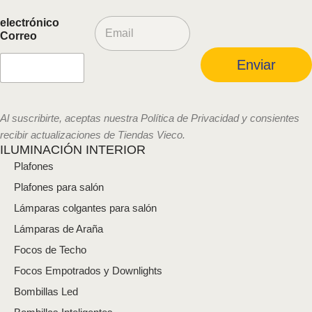
C
electrónico
o
Correo
r
r
Enviar
e
o
e
l
Al suscribirte, aceptas nuestra Política de Privacidad y consientes
e
recibir actualizaciones de Tiendas Vieco.
c
ILUMINACIÓN INTERIOR
t
Plafones
r
ó
Plafones para salón
n
i
Lámparas colgantes para salón
c
Lámparas de Araña
o
*
Focos de Techo
Focos Empotrados y Downlights
Bombillas Led