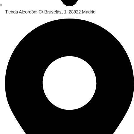
Tienda Alcorcón: C/ Bruselas, 1, 28922 Madrid