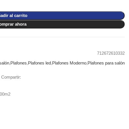
adir al carrito
omprar ahora
712672610332
salón
,
Plafones
,
Plafones led
,
Plafones Moderno
,
Plafones para salón
Compartir:
400m2