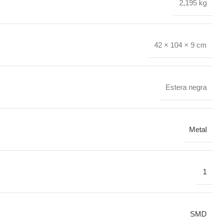
2,195 kg
42 × 104 × 9 cm
Estera negra
Metal
1
SMD