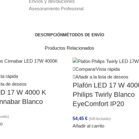
Envíos y devoluciones
Asesoramiento Profesional
DESCRIPCIÓN
MÉTODOS DE ENVÍO
Productos Relacionados
Comparar
Vista rápida
ta rápida
Añadir a la lista de deseos
ista de deseos
Plafón LED 17 W 400
ED 17 W 4000 K
Philips Twirly Blanco
innabar Blanco
EyeComfort IP20
luido)
54,45
€
(IVA Incluido)
to
Añadir al carrito