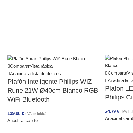
Comparar
Vista rápida
Comparar
Vis
Añadir a la lista de deseos
Añadir a la l
Plafón Inteligente Philips WiZ
Plafón L
Rune 21W Ø40cm Blanco RGB
Philips C
WiFi Bluetooth
24,79
€
(IVA Inc
139,98
€
(IVA Incluido)
Añadir al carri
Añadir al carrito