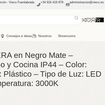
rcón - Vieco Fuenlabrada
+34 916 419 879
administracion@vieco.es
n
Consejos e ideas
Nosotros
Showrooms
IERA en Negro Mate –
 y Cocina IP44 – Color:
: Plástico – Tipo de Luz: LED
peratura: 3000K