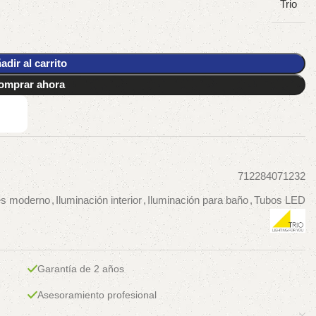
Trio
adir al carrito
omprar ahora
712284071232
es moderno
,
Iluminación interior
,
Iluminación para baño
,
Tubos LED
Garantía de 2 años
Asesoramiento profesional