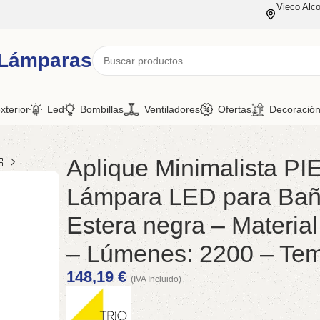
Vieco Alco
 Lámparas
xterior
Led
Bombillas
Ventiladores
Ofertas
Decoració
Aplique Minimalista P
Lámpara LED para Baño
Estera negra – Material
– Lúmenes: 2200 – Tem
148,19
€
(IVA Incluido)