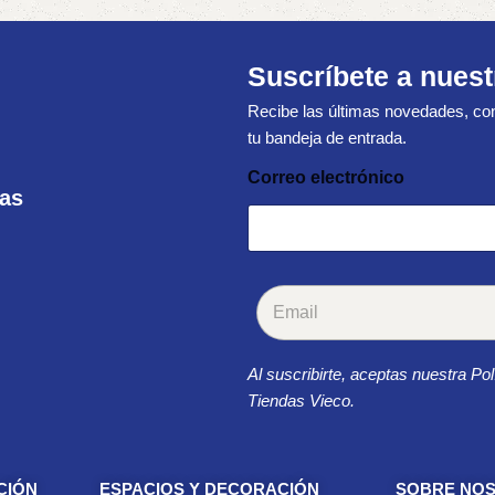
Suscríbete a nuest
Recibe las últimas novedades, con
tu bandeja de entrada.
Correo electrónico
ras
C
o
r
r
Al suscribirte, aceptas nuestra Pol
e
o
Tiendas Vieco.
e
l
e
c
CIÓN
ESPACIOS Y DECORACIÓN
SOBRE NO